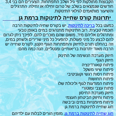
הקבוצות מחולקות לפי גיל ושלב התפתחות. הצעירים הם בני 3,4
חודשים שנמצאים בשלב של טרום זחילה או זחילה. התרגילים
והשיעור מותאמים לגילאי התינוקות.
יתרונות קורס שחייה לתינוקות ברמת גן
כמעט בכל
בריכה לתינוקות
, יש בקורס שחיה לתינוקות הרבה
חוכמה טבעית. רוב התינוקות מתנהגים במים באופן טבעי
ומתרגלים אליהם מיד, משום שהם מוכרים להם. לפיכך ניתן לגרום
להם לבצע כל מיני פעולות, להפעיל כל מיני שרירים ולשחק במים,
וזה בהחלט תורם לחיזוק והתפתחות הגוף הקטן. לקורס שחייה יש
הרבה מאוד יתרונות בריאותיים ומנטליים, הנה כמה מהם:
חיזוק מערכת הנשימה של התינוק
חיזוק הגוף
פיתוח קואורדינציה
פיתוח שיווי משקל
פיתוח ויסות רגשי וקוגניטיבי
פיתוח תחושות
פיתוח המודעות לגוף וליכולת שלו
פתוח עצבי ומוטורי
חיזוק מערכת החיסון
פיתוח וחיזוק הביטחון העצמי
פיתוח מיומנויות במים וביבשה
חוג שחייה לתינוקות ברמת גן
חוג שחייה לתינוקות ברמת גן
, מזמין הורים לבלות עם ילדיהם