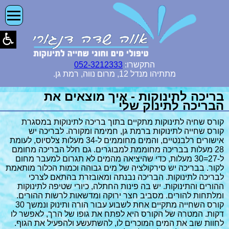
התקשרו:
052-3212333
מתתיהו מנדל 12, מרום נווה, רמת גן.
בריכה לתינוקות - איך מוצאים את
הבריכה לתינוק שלי
קורס שחיה לתינוקות מתקיים בתוך בריכה לתינוקות במסגרת
קורס שחייה לתינוקות ברמת גן, חמימה ומקורה. לבריכה יש
אישורים רלבנטיים, והמים מחוממים ל-34 מעלות צלסיוס, לעומת
28 מעלות בבריכה מחוממת למבוגרים. גם חלל הבריכה מחומם
ל-27=30 מעלות, כדי שהיציאה מהמים לא תגרום למעבר מחום
לקור. בבריכה יש סירקולציה של מים גבוהה וכמות הכלור מותאמת
לבריכה לתינוקות. הבריכה נבנתה ומאובזרת בהתאם לצרכי
ההורים והתינוקות. יש בה פינות החתלה, כיורי שטיפה לתינוקות
ומלתחות להורים. מסביב חצר ירוקה ומדשאות לרשות ההורים.
קורס השחייה מתקיים אחת לשבוע עבור הורה ותינוק ונמשך 30
דקות. המטרה של הקורס היא לפתח את גופו של הרך, לאפשר לו
לחוות שוב את המים המוכרים לו, להשתעשע ולהפעיל את הגוף.