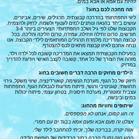
להיות עם אמא או אבא במים.
מה מחכה לכם בחוג?
ליווי התפתחותי בהדרכה קבוצתית, תרגילים, שירים, אביזרים,
עושים ביחד בהנאה ונותנים למים לעטוף ולשמח, לחזק ולהצמיח.
הקבוצות שלנו לפי גיל ושלב התפתחותי: הצעירים ביותר 3-4
חודשים, טרום זחילה וזחילה, עמידה, טרום הליכה והליכה. בכל
קבוצה המדריכה מלמדת תרגילים המותאמים לילדי הקבוצה. אנו
ננחה אתכם לאיזו קבוצה מתאים לכם להצטרף.
בפעילות הקבוצתית תמצאו את המדריכה קשובה לכל ילדה וילד,
מזהה את הצורך של כל אחד, קשובה לקצב האישי ויודעת להדריך
במדויק.
הילדים מחזקים הרבה דברים חשובים בחוג
חיזוק של כל הגוף, מערכת הנשימה, קואורדינציה, שיווי משקל, גירוי
תחושתי, קוגניטיבי ורגשי, פיתוח מודעות לגבולות הגוף, התפתחות
עצבית ומוטורית, מערכת חיסונית, בטחון עצמי, פיתוח יכולות
במים וביבשה.
שיתופים וחוויות מהחוג:
זה חוג קסום, אנחנו לא מפספסים.
אצלנו זה פעם אבא ופעם אמא בבגד ים עם תמרי.
אווה יקרה, בבריכה שלך, זכיתי להתחבר לילד שלי.
החוג הזה נתן לי הרבה בתוך הבדידות של חופשת הלידה.