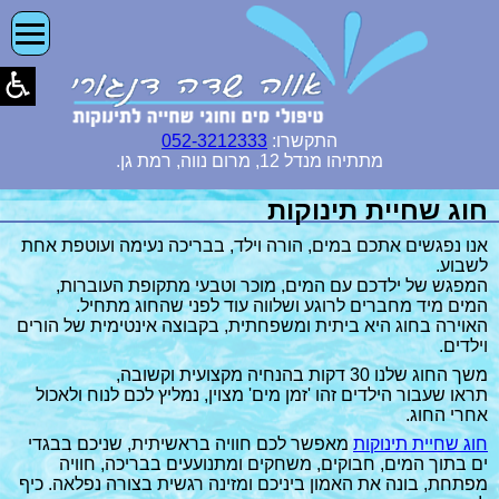
התקשרו:
052-3212333
מתתיהו מנדל 12, מרום נווה, רמת גן.
חוג שחיית תינוקות
אנו נפגשים אתכם במים, הורה וילד, בבריכה נעימה ועוטפת אחת
לשבוע.
המפגש של ילדכם עם המים, מוכר וטבעי מתקופת העוברות,
המים מיד מחברים לרוגע ושלווה עוד לפני שהחוג מתחיל.
האוירה בחוג היא ביתית ומשפחתית, בקבוצה אינטימית של הורים
וילדים.
משך החוג שלנו 30 דקות בהנחיה מקצועית וקשובה,
תראו שעבור הילדים זהו 'זמן מים' מצוין, נמליץ לכם לנוח ולאכול
אחרי החוג.
חוג שחיית תינוקות
מאפשר לכם חוויה בראשיתית, שניכם בבגדי
ים בתוך המים, חבוקים, משחקים ומתנועעים בבריכה, חוויה
מפתחת, בונה את האמון ביניכם ומזינה רגשית בצורה נפלאה. כיף