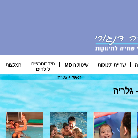
הידרותרפיה
ה
שחיית תינוקות
שיטת ה MD
המלצות
לילדים
ראשי
>
גלריה
 גלריה